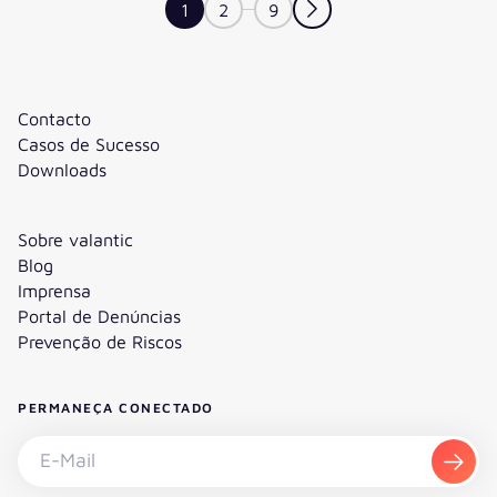
1
2
9
Contacto
Casos de Sucesso
Downloads
Sobre valantic
Blog
Imprensa
Portal de Denúncias
Prevenção de Riscos
PERMANEÇA CONECTADO
Subscrever a newsletter - E-Mail
Subs