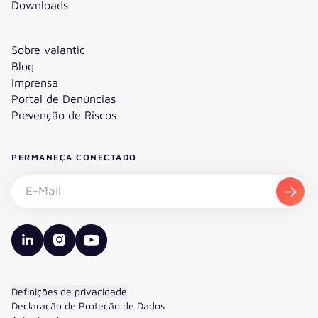
Downloads
Sobre valantic
Blog
Imprensa
Portal de Denúncias
Prevenção de Riscos
PERMANEÇA CONECTADO
Subscrever a newsletter - E-Mail
Subs
valantic LinkedIn
valantic Instagram
valantic YouTube
Definições de privacidade
Declaração de Proteção de Dados