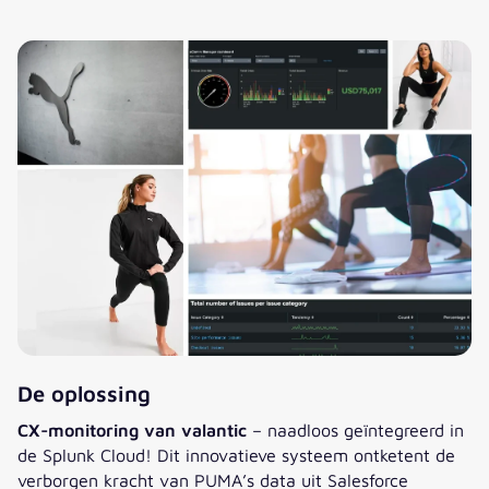
Michael Gaskin
Senior Dev Ops Manager - PUMA
Global
”Als we onze orderinformatie van Salesforce
Commerce Cloud – die op onze webserver draait –
naar Splunk zouden kunnen overbrengen, zouden
we automatische waarschuwingen kunnen
instellen over omstandigheden die van invloed zijn
op klantorders en inkomsten.“
De oplossing
CX-monitoring van valantic
– naadloos geïntegreerd in
de Splunk Cloud! Dit innovatieve systeem ontketent de
verborgen kracht van PUMA’s data uit Salesforce