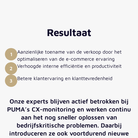
Michael Gaskin
Senior Dev Ops Manager - PUMA
Resultaat
Global
”Met CX-monitoring en Splunk konden we de
gemiddelde tijd om problemen te detecteren
Aanzienlijke toename van de verkoop door het
1
terugbrengen tot 15 minuten. Voorheen duurde dit
optimaliseren van de e-commerce ervaring
soms uren. En omdat we ook precies weten waar
Verhoogde interne efficiëntie en productiviteit
2
het probleem zit, kunnen we escaleren en het snel
Betere klantervaring en klanttevredenheid
en effectief oplossen.“
3
Onze experts blijven actief betrokken bij
PUMA’s CX-monitoring en werken continu
aan het nog sneller oplossen van
bedrijfskritische problemen. Daarbij
introduceren ze ook voortdurend nieuwe