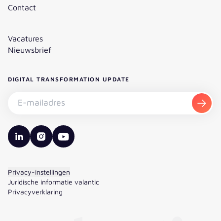
Contact
Vacatures
Nieuwsbrief
DIGITAL TRANSFORMATION UPDATE
Nieuwsbrief abonneren - E-mailadres
Aanm
valantic LinkedIn
valantic Instagram
valantic YouTube
Privacy-instellingen
Juridische informatie valantic
Privacyverklaring