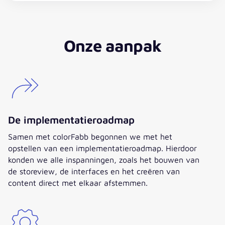
YouTube Video
Onze aanpak
Deze inhoud wordt gehosted door een derde partij.
Door het weergeven van externe inhoud accepteert
u de
Gebruiksvoorwaarden
van youtube.com.
Video bekijken
Altijd bekijken
De implementatieroadmap
Samen met colorFabb begonnen we met het
opstellen van een implementatieroadmap. Hierdoor
konden we alle inspanningen, zoals het bouwen van
de storeview, de interfaces en het creëren van
content direct met elkaar afstemmen.