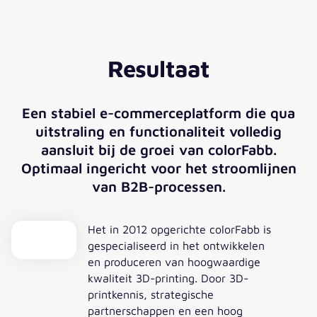
Sander Strijbos
ERP implementatie en informatie
Resultaat
manager - colorfabb
”valantic heeft op alle punten waargemaakt wat
ze beloofden, altijd realistisch en altijd
Een stabiel e-commerceplatform die qua
meedenkend. Om met ons merk en onze webshop
uitstraling en functionaliteit volledig
de hoognodige volgende stap naar
aansluit bij de groei van colorFabb.
professionalisering te maken, waren we op zoek
Optimaal ingericht voor het stroomlijnen
naar een dynamische, betrouwbare en flexibele
van B2B-processen.
partner. valantic heeft op alle punten
waargemaakt wat ze beloofden, altijd realistisch
en altijd meedenkend. Door de vakkundige
Het in 2012 opgerichte colorFabb is
benadering van het ervaren valantic team wisten
gespecialiseerd in het ontwikkelen
we dat we in goede handen waren en zijn zeer
en produceren van hoogwaardige
tevreden met het resultaat!“
kwaliteit 3D-printing. Door 3D-
printkennis, strategische
partnerschappen en een hoog