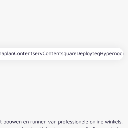
naplan
Contentserv
Contentsquare
Deployteq
Hypernode
 bouwen en runnen van professionele online winkels.