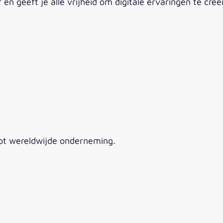
en geeft je alle vrijheid om digitale ervaringen te creë
tot wereldwijde onderneming.