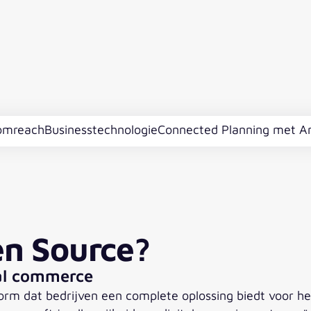
omreach
Businesstechnologie
Connected Planning met A
n Source?
tal commerce
m dat bedrijven een complete oplossing biedt voor het