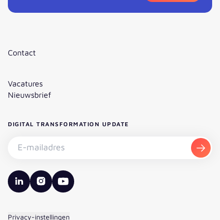
Contact
Vacatures
Nieuwsbrief
DIGITAL TRANSFORMATION UPDATE
Nieuwsbrief abonneren - E-mailadres
Aanm
valantic LinkedIn
valantic Instagram
valantic YouTube
Privacy-instellingen