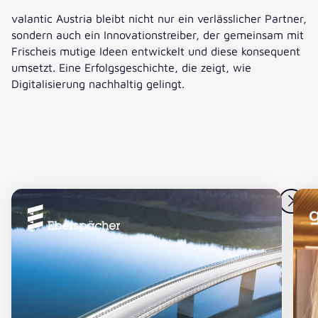
valantic Austria bleibt nicht nur ein verlässlicher Partner,
sondern auch ein Innovationstreiber, der gemeinsam mit
Frischeis mutige Ideen entwickelt und diese konsequent
umsetzt. Eine Erfolgsgeschichte, die zeigt, wie
Digitalisierung nachhaltig gelingt.
Martin Franzel
Teamleitung E-Commerce & Online-
Marketing
Eberspächer
G
”valantic Austria ist seit vielen Jahren unser
verlässlicher Partner in der digitalen
Weiterentwicklung. Besonders schätzen wir das
tiefe Verständnis für unsere Anforderungen von J.
u. A. Frischeis sowie die hohe Flexibilität,
maßgeschneiderte Lösungen für verschiedene