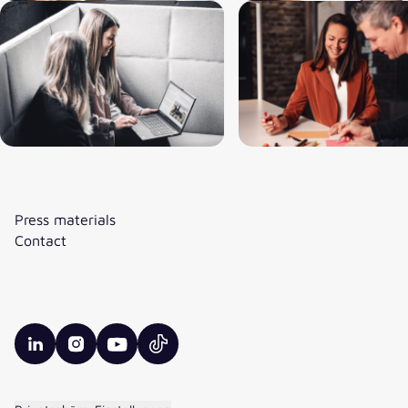
Press materials
Contact
valantic LinkedIn
valantic Instagram
valantic YouTube
valantic TikTok