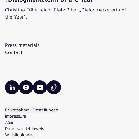
Christina Eßl erreicht Platz 2 bei „Dialogmarketerin of
the Year“.
Platz 2 für valantic Austria bei „Dialogmarketerin of the Ye
Press materials
Contact
valantic LinkedIn
valantic Instagram
valantic YouTube
valantic TikTok
Privatsphäre-Einstellungen
Impressum
AGB
Datenschutzhinweis
Whistleblowing