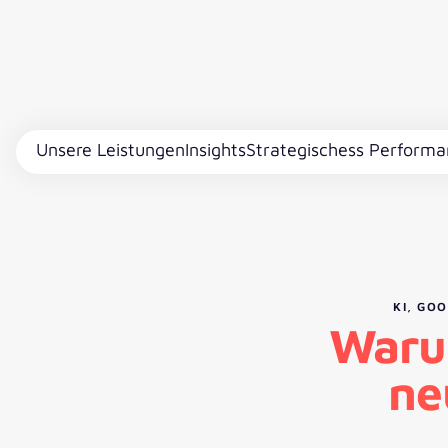
Unsere Leistungen
Insights
Strategischess Performa
KI, GO
Waru
ne