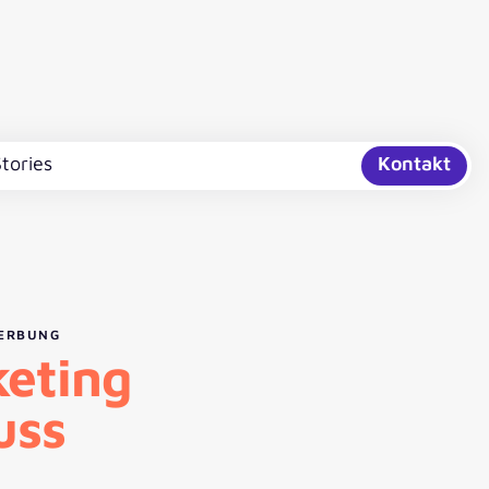
tories
Kontakt
WERBUNG
eting
uss