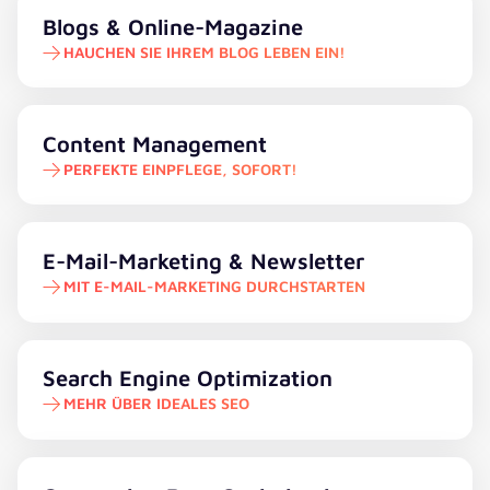
Hauchen Sie Ihrem Blog Leben ein!
Blogs & Online-Magazine
HAUCHEN SIE IHREM BLOG LEBEN EIN!
Perfekte Einpflege, sofort!
Content Management
PERFEKTE EINPFLEGE, SOFORT!
Mit E-Mail-Marketing durchstarten
E-Mail-Marketing & Newsletter
MIT E-MAIL-MARKETING DURCHSTARTEN
Mehr über ideales SEO
Search Engine Optimization
MEHR ÜBER IDEALES SEO