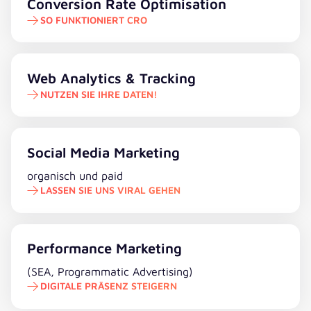
So funktioniert CRO
Conversion Rate Optimisation
SO FUNKTIONIERT CRO
Nutzen Sie Ihre Daten!
Web Analytics & Tracking
NUTZEN SIE IHRE DATEN!
Lassen Sie uns viral gehen
Social Media Marketing
organisch und paid
LASSEN SIE UNS VIRAL GEHEN
Digitale Präsenz steigern
Performance Marketing
(SEA, Programmatic Advertising)
DIGITALE PRÄSENZ STEIGERN