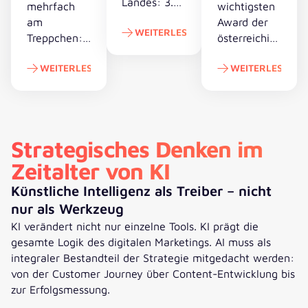
Landes: 3.
mehrfach
wichtigsten
Platz für
am
Award der
WEITERLESEN
elements.
Treppchen:
österreichischen
Das
Digitalwirtschaft
elements auf Platz 3 im HORIZON
WEITERLESEN
WEITERLESEN
Agenturduo
schlägt
jubelt beim
elements
4x Silber für elements und punkt & komma beim A
Abgeräumt: ele
Annual Multi
gleich zwei
Media
Mal zu: Wir
Award 2024
holen uns
Strategisches Denken im
über vier
Silber und
Zeitalter von KI
Mal Silber
Bronze ins
Haus!
Künstliche Intelligenz als Treiber – nicht
nur als Werkzeug
KI verändert nicht nur einzelne Tools. KI prägt die
gesamte Logik des digitalen Marketings. AI muss als
integraler Bestandteil der Strategie mitgedacht werden:
von der Customer Journey über Content-Entwicklung bis
zur Erfolgsmessung.