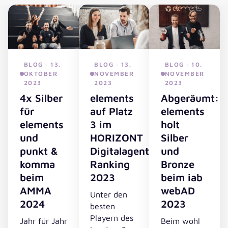
BLOG · 13.
BLOG · 13.
BLOG · 10.
OKTOBER
NOVEMBER
NOVEMBER
2023
2023
2023
4x Silber
elements
Abgeräumt:
für
auf Platz
elements
elements
3 im
holt
und
HORIZONT
Silber
punkt &
Digitalagentur
und
komma
Ranking
Bronze
beim
2023
beim iab
AMMA
webAD
Unter den
2024
2023
besten
Playern des
Jahr für Jahr
Beim wohl