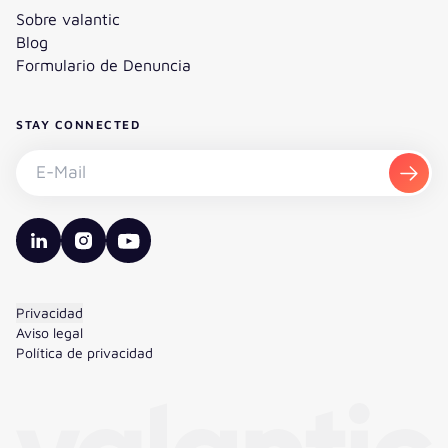
Sobre valantic
Blog
Formulario de Denuncia
STAY CONNECTED
Suscripción al boletín - E-Mail
Suscr
valantic LinkedIn
valantic Instagram
valantic YouTube
Privacidad
Aviso legal
Política de privacidad