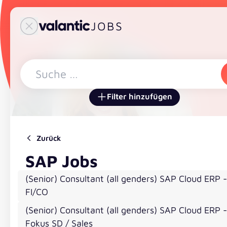
Skip to content
Skip to sidebar
JOBS
JOBS
Suche schließen
Open sidebar
Filter hinzufügen
Zurück
SAP
Jobs
(Senior) Consultant (all genders) SAP Cloud ERP -
FI/CO
(Senior) Consultant (all genders) SAP Cloud ERP -
Fokus SD / Sales