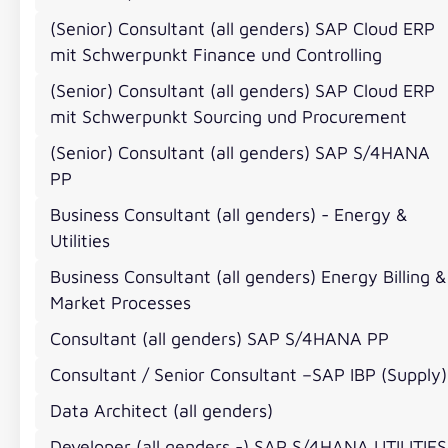
(Senior) Consultant (all genders) SAP Cloud ERP
mit Schwerpunkt Finance und Controlling
SAP Solution 
(Senior) Consultant (all genders) SAP Cloud ERP
mit Schwerpunkt Sourcing und Procurement
Discrete Man
(Senior) Consultant (all genders) SAP S/4HANA
PP
Business Consultant (all genders) - Energy &
Utilities
Berlin
Böblingen
Düsseldorf
Esch
Business Consultant (all genders) Energy Billing &
Mannheim
SAP
Berufserfahrene
Market Processes
Consultant (all genders) SAP S/4HANA PP
Dein Wirkungsfeld
Consultant / Senior Consultant –SAP IBP (Supply)
Data Architect (all genders)
Als SAP Solution Architect (all genders) Discrete
Developer (all genders -) SAP S/4HANA UTILITIES