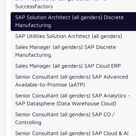
Darauf kannst Du Dich fre
SuccessFactors
SAP Solution Architect (all genders) Discrete
Bei valantic bieten wir dir mehr als nur einen Job:
Manufacturing
engagierten Team Großes zu erreichen:
SAP Utilities Solution Architect (all genders)
Gestaltungsspielraum: Wir glauben an deine Fähig
Sales Manager (all genders) SAP Discrete
Top-Kunden & spannende Projekte: Arbeite mit Hi
Manufacturing
Relevanz
Ein starkes Team: Wir sind eine Community, die si
Sales Manager (all genders) SAP Cloud ERP
Flexible Arbeitswelt: Hybrid- und Remote-Option
Senior Consultant (all genders) SAP Advanced
Langfristige Entwicklung: Wir fördern dein Wachstu
Available-to-Promise (aATP)
Gemeinsam erfolgreich: Bei uns steht der Teamge
Senior Consultant (all genders) SAP Analytics -
SAP Datasphere (Data Warehouse Cloud)
Senior Consultant (all genders) SAP CO /
Bewerben
Controlling
Senior Consultant (all genders) SAP Cloud & AI