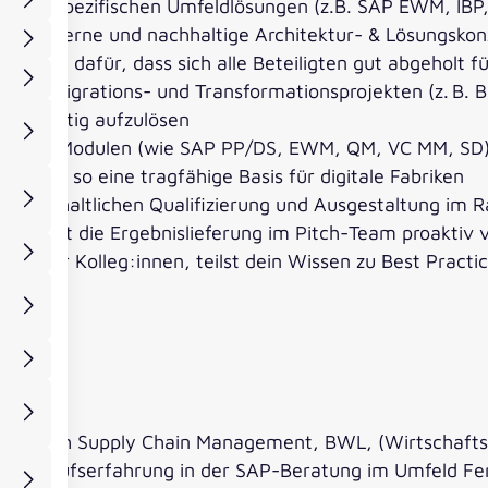
striespezifischen Umfeldlösungen (z.B. SAP EWM, IBP,
du moderne und nachhaltige Architektur- & Lösungskonz
 sorgst dafür, dass sich alle Beteiligten gut abgeholt f
t bei Migrations- und Transformationsprojekten (z. B. B
 frühzeitig aufzulösen
elevanten Modulen (wie SAP PP/DS, EWM, QM, VC MM, SD
haffst so eine tragfähige Basis für digitale Fabriken
e der inhaltlichen Qualifizierung und Ausgestaltung im 
 treibst die Ergebnislieferung im Pitch-Team proaktiv 
tor für Kolleg:innen, teilst dein Wissen zu Best Pract
kultur
im Bereich Supply Chain Management, BWL, (Wirtschafts
ahre Berufserfahrung in der SAP-Beratung im Umfeld Fer