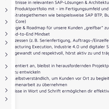
ionskenntnisse in relevanten SAP-Lösungen & Architek
n SAP Produktportfolio mit – im Fertigungsumfeld und
ogie- & Strategiethemen wie beispielsweise SAP BTP, B
, Clean Core)
 Strategie & Roadmap für unsere Kunden „greifbar“ zu
einem End-to-End Mindset
istikprozessen (z. B. Serienfertigung, Auftrags-/Einzelf
Manufacturing Execution, Industrie 4.0 und digitaler S
 sprachgewandt und respektvoll, hörst aktiv zu und trä
ebnisorientiert an, bleibst in herausfordernden Projekt
sungen zu entwickeln
ür dich selbstverständlich, um Kunden vor Ort zu begle
lle Zusammenarbeit zu übernehmen
hkenntnisse in Wort und Schrift ermöglichen dir effekt