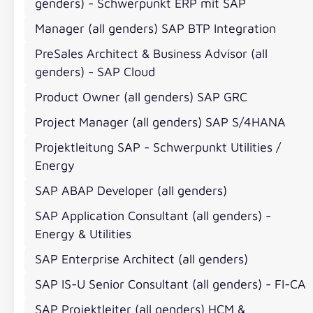
genders) - Schwerpunkt ERP mit SAP
Du bringst sehr gute und weitgefächerte Applikat
PP/DS, VC, EWM, Logistik) sowie dem angrenzende
Manager (all genders) SAP BTP Integration
Du besitzt Expertise zu wesentlichen SAP Technol
PreSales Architect & Business Advisor (all
Architekturen sowie Methodiken (z.B. SAP Activate
genders) - SAP Cloud
Du schaffst es, komplexe Themen rund um die SAP
Product Owner (all genders) SAP GRC
übersetzen und operativ umzusetzen – stets mit 
Du bist vertraut mit typischen Fertigungs- und Log
Project Manager (all genders) SAP S/4HANA
Transportprozesse) sowie Interesse an Themen wie 
Projektleitung SAP - Schwerpunkt Utilities /
Du arbeitest gerne im Team, kommunizierst offen,
Energy
unterschiedliche Perspektiven zusammenzuführen
Du gehst Aufgaben belastbar, strukturiert und erg
SAP ABAP Developer (all genders)
und hast Freude daran, gemeinsam tragfähige Lö
SAP Application Consultant (all genders) -
Reisebereitschaft innerhalb der DACH-Region ist f
Energy & Utilities
Austausch Verantwortung für eine vertrauensvo
SAP Enterprise Architect (all genders)
Sehr gute Deutsch- und gute bis sehr gute Englisc
SAP IS-U Senior Consultant (all genders) - FI-CA
SAP Projektleiter (all genders) HCM &