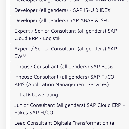
to-End-Prozesslösungen mit SAP S/4HANA und indu
Gemeinsam mit Fachbereichen und IT entwickelst 
Developer (all genders) - SAP IS-U & IDEX
und Supply Chain über Produktion bis Logistik – und
Developer (all genders) SAP ABAP & IS-U
Du begleitest Fit-to-Standard‑Analysen, unterstütz
Expert / Senior Consultant (all genders) SAP
trägst dazu bei, Konflikte zwischen Anforderungen
Cloud ERP - Logistik
Du gestaltest Integrationsszenarien zwischen r
Digital Manufacturing oder SAP BTP Services und sc
Expert / Senior Consultant (all genders) SAP
In Angebotsprozessen spielst du eine zentrale Roll
EWM
die Einbindung weiterer Prozess-/Fachexperten und
Inhouse Consultant (all genders) SAP Basis
Im Team übernimmst du eine wichtige Rolle als Men
wertschätzende, solidarische und inklusive Projekt
Inhouse Consultant (all genders) SAP FI/CO -
AMS (Application Management Services)
Initiativbewerbung
Was Dich auszeichnet
Junior Consultant (all genders) SAP Cloud ERP -
Fokus SAP FI/CO
Du besitzt einen erfolgreichen Studienabschluss 
Lead Consultant Digitale Transformation (all
vergleichbare Qualifikation sowie mindestens 5 J