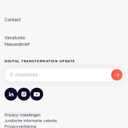
Contact
Vacatures
Nieuwsbrief
DIGITAL TRANSFORMATION UPDATE
Nieuwsbrief abonneren - E-mailadres
Aanm
valantic LinkedIn
valantic Instagram
valantic YouTube
Privacy-instellingen
Juridische informatie valantic
Privacyverklaring