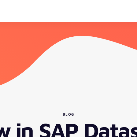
BLOG
w in SAP Datas