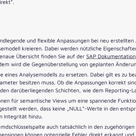
rekt“.
dlegende und flexible Anpassungen bei neu erstellten A
modell kreieren. Dabei werden nützliche Eigenschaften
genaue Übersicht finden Sie auf der
SAP Dokumentation
Zudem wird die Gegenüberstellung von geplanten Änderu
e eines Analysemodells zu ersetzen. Dabei gilt es zu be
meter besitzen muss. Ob die Anpassungen korrekt sind, 
 den darüberliegenden Schichten, wie dem Reporting-La
onen für semantische Views um eine spannende Funktion
ergestellt werden, dass keine „NULL“-Werte in den ents
 Integrität hinzu.
Fremdschlüsselspalte auch tatsächlich in den zugehörige
imensionen können potenzielle Fehler direkt erkannt 